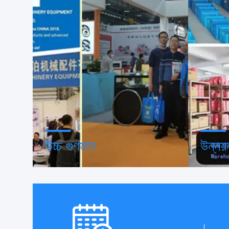
উচ্চ গুণমান
উন্নয়
ট্রাস্ট সিল, ক্রেডিট চেক, রোএসএইচ এবং
অভ্যন্তরী
সরবরাহকারীর সক্ষমতা মূল্যায়ন। আমাদের
যন্ত্রপাতি
কোম্পানিতে কঠোর মান নিয়ন্ত্রণ ব্যবস্থা এবং
করতে আমর
পেশাদার পরীক্ষাগার রয়েছে।