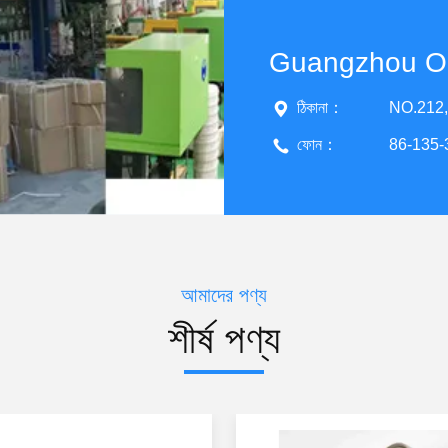
ঠিকানা：
NO.212,ঝু জ
ফোন：
86-135
আমাদের পণ্য
শীর্ষ পণ্য