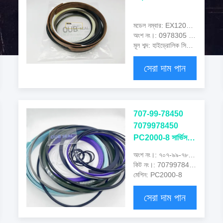
মডেল নম্বার: EX1200-6E
অংশ নং।: 0978305 0952504 0978306 0242305
মূল শব্দ: হাইড্রোলিক সিলিন্ডার সিল কিট, হাইড্রোলিক মেরামত সীল কিট
সেরা দাম পান
707-99-78450
7079978450
PC2000-8 সার্ভিস
কিট আর্ম সিলিন্ডার সীল
অংশ নং।: ৭০৭-৯৯-৭৮৪৫০
কিট
কিট নং।: 7079978450
মেশিন: PC2000-8
সেরা দাম পান