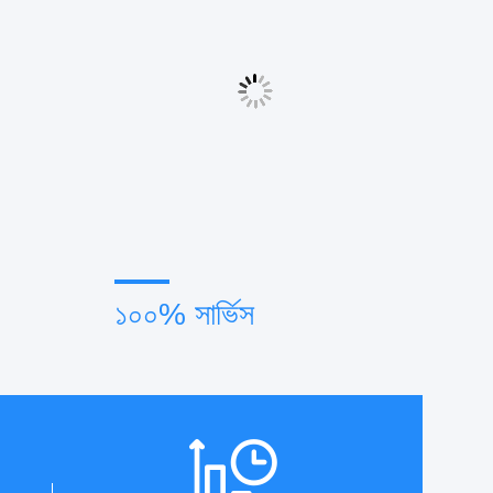
১০০% সার্ভিস
িয়া
বাল্ক এবং কাস্টমাইজড ছোট প্যাকেজিং, FOB,
া অতিক্রম
CIF, DDU এবং DDP। আপনার সকল
তে পারি।
উদ্বেগের জন্য আমরা আপনাকে সর্বোত্তম সমাধান
খুঁজে পেতে সাহায্য করব।