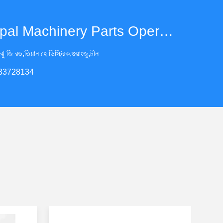
Guangzhou Opal Machinery Parts Operation Department
ি রড,তিয়ান হে ডিস্ট্রিক,গুয়াংজু,চীন
-33728134