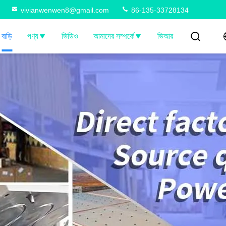
vivianwenwen8@gmail.com
86-135-33728134
বাড়ি
পণ্য
ভিডিও
আমাদের সম্পর্কে
ভিআর