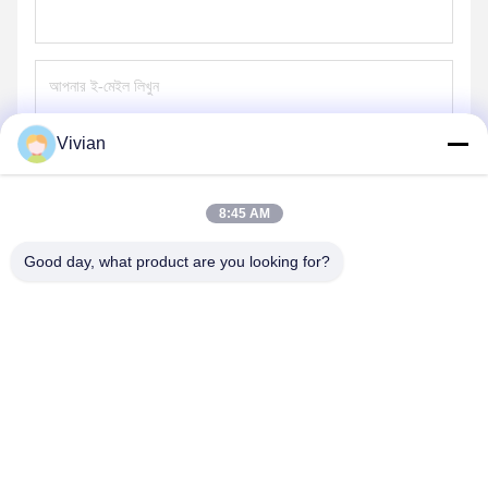
Vivian
পাঠান
8:45 AM
Good day, what product are you looking for?
GUANGZHOU OPAL MACHINERY PARTS
OPERATION DEPARTMENT
vivianwenwen8@gmail.com
86-135-33728134