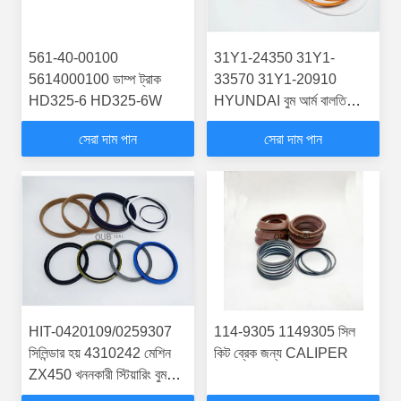
561-40-00100
31Y1-24350 31Y1-
5614000100 ডাম্প ট্রাক
33570 31Y1-20910
HD325-6 HD325-6W
HYUNDAI বুম আর্ম বালতি
সিলিন্ডার সীল কিট 31Y133570
সেরা দাম পান
সেরা দাম পান
HIT-0420109/0259307
114-9305 1149305 সিল
সিলিন্ডার হয় 4310242 মেশিন
কিট ব্রেক জন্য CALIPER
ZX450 খননকারী স্টিয়ারিং বুম
আর্ম BUCKER SEAL