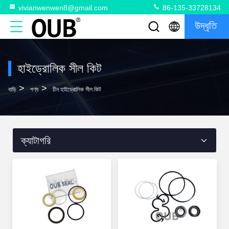
vivianwenwen8@gmail.com
86-135-33728134
উদ্ধৃতি
হাইড্রোলিক সীল কিট
>
>
বাড়ি
পণ্য
চীন হাইড্রোলিক সীল কিট
ক্যাটাগরি