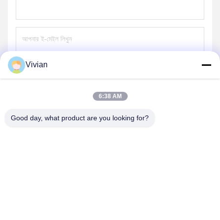
Vivian
পাঠান
6:38 AM
Good day, what product are you looking for?
GUANGZHOU OPAL MACHINERY PARTS
OPERATION DEPARTMENT
vivianwenwen8@gmail.com
86-135-33728134