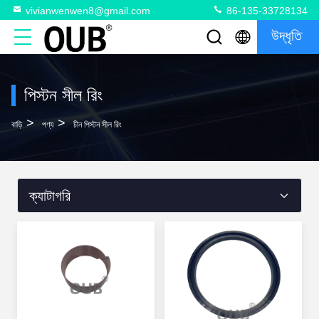
vivianwenwen8@gmail.com
86-135-33728134
উদ্ধৃতি
পিস্টন সীল রিং
>
>
বাড়ি
পণ্য
চীন পিস্টন সীল রিং
ক্যাটাগরি