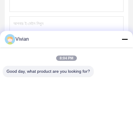
Vivian
পাঠান
8:04 PM
Good day, what product are you looking for?
GUANGZHOU OPAL MACHINERY PARTS
OPERATION DEPARTMENT
vivianwenwen8@gmail.com
86-135-33728134