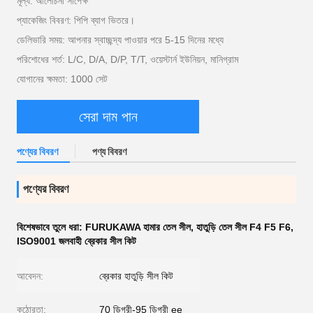
মূল্য: আলোচনা সাপেক্ষ
প্যাকেজিং বিবরণ: পিপি ব্যাগ ভিতরে।
ডেলিভারি সময়: আপনার স্বাচ্ছন্দ্য পাওয়ার পরে 5-15 দিনের মধ্যে
পরিশোধের শর্ত: L/C, D/A, D/P, T/T, ওয়েস্টার্ন ইউনিয়ন, মানিগ্রাম
যোগানের ক্ষমতা: 1000 সেট
সেরা দাম পান
পণ্যের বিবরণ
পণ্য বিবরণ
পণ্যের বিবরণ
বিশেষভাবে তুলে ধরা:
FURUKAWA হামার তেল সীল
,
হাতুড়ি তেল সীল F4 F5 F6
,
ISO9001 জলবাহী ব্রেকার সীল কিট
আবেদন:
ব্রেকার হাতুড়ি সীল কিট
কঠোরতা:
70 ডিগ্রী-95 ডিগ্রী ee