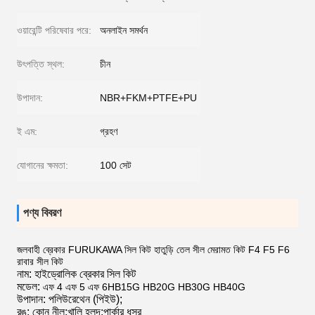
ওয়ারেন্টি পরিষেবার পরে:
অনলাইন সমর্থন
উৎপত্তি স্থল:
চীন
উপাদান:
NBR+FKM+PTFE+PU
ই এম:
গ্রহণ
যোগানের ক্ষমতা:
100 সেট
পণ্য বিবরণ
জলবাহী ব্রেকার FURUKAWA সিল কিট হাতুড়ি তেল সীল মেরামত কিট F4 F5 F6
রাবার সীল কিট
নাম: হাইড্রোলিক ব্রেকার সিল কিট
মডেল:
এফ 4 এফ 5 এফ 6
HB15G HB20G HB30G HB40G
উপাদান: পলিউরেথেন (পিইউ);
রঙ: কোন নীল;খালি হলুদ;পার্কার ধূসর