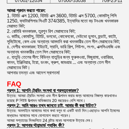
07002-12034
07000-53038
709-25-1139
আমরা প্রদান করতে পারেন:
1. হিটাচি এক্স 1200, হিটাচি এক্স 3600, হিটাচি এক্স 5700, কোমাটসু পিসি
1250, ক্যাটারপিলার সিএটি 374/385, ইত্যাদির মতো বড় টনএজ খননকারক
মেরামত কিট;
2. রোটারি খননকারক, তুরপুন রিগ মেরামতের কিট;
৩. কার্টার, কোমাটসু, হিটাচি, ভলভো, কোবেলকো, দেউভো ডুসান, হুন্ডাই, কাটো,
সুমিটোমো, কেস এবং অন্যান্য আমদানি করা খননকারীর তেল সীল মেরামতের কিট;
৪. দেশীয় খননকারক: ইউচাই, স্যানি, ভারি শিল্প, লিউগং, লংগং, এক্সসিএমজি এবং
অন্যান্য খননকারীর তেল সিল মেরামতের কিট;
৫. হাতুড়ি তেলের সীল: বিভিন্ন হাতুড়ির জন্য ফুরুকওয়া, মিজুয়ামা, ওয়ারিয়র,
কানন, ইঞ্জিনিয়ার, টয়ো, ডংকং, ক্রুপ, জাগুয়ার ... এবং অন্যান্য তেল সীল
মেরামতের কিট।
আপনার তদন্ত এবং আদেশ স্বাগতম!
FAQ
প্রশ্ন 1: আপনি ট্রেডিং সংস্থা বা প্রস্তুতকারক?
উত্তর: আমরা ট্রেডিং সংস্থা এবং সীল উত্পাদন করার জন্য আমাদের নিজস্ব কারখানাও
রয়েছে P পিইউ উত্পাদন অভিজ্ঞতার 20 বছরেরও বেশি সাথে।
প্রশ্ন 2: আমি আরও তথ্য জানতে চাই, আমার কী করা উচিত?
উত্তর: অনলাইনে আমাদের সাথে কথা বলুন বা একটি বার্তা দিন।এছাড়াও আপনি ইমেলের
মাধ্যমেও আমাদের সাথে যোগাযোগ করতে পারেন।
আমরা সপ্তাহের দিনগুলিতে 24 ঘন্টার মধ্যে আপনাকে উত্তর দেব।
প্রশ্ন 3: আপনার স্ট্যান্ডার্ড প্যাকিং কী?