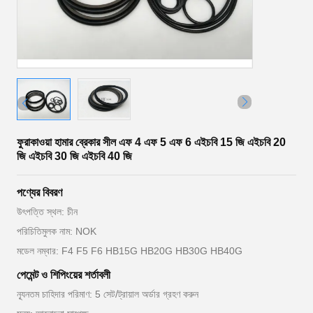
ফুরাকাওয়া হামার ব্রেকার সীল এফ 4 এফ 5 এফ 6 এইচবি 15 জি এইচবি 20
জি এইচবি 30 জি এইচবি 40 জি
পণ্যের বিবরণ
উৎপত্তি স্থল: চীন
পরিচিতিমুলক নাম: NOK
মডেল নম্বার: F4 F5 F6 HB15G HB20G HB30G HB40G
পেমেন্ট ও শিপিংয়ের শর্তাবলী
ন্যূনতম চাহিদার পরিমাণ: 5 সেট/ট্রায়াল অর্ডার গ্রহণ করুন