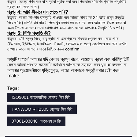
উত্তর: সমস্ত পণ্য বাক্স বাক্স দ্বারা প্যাক করা হবে।প্রয়োজনে বিশেষ প্যাকিং পদ্ধতিটি
গ্রহণ করা যেতে পারে।
প্রশ্ন 4: আমি কীভাবে দাম পেতে পারি?
উত্তর: আমরা আপনার তদন্তটি পাওয়ার পরে আমরা সাধারণত 24 ঘন্টার মধ্যে উদ্ধৃতি
দিয়ে থাকি।আপনি যদি দামটি পেতে খুব জরুরি হন তবে দয়া করে আমাদের ইমেল করুন বা
অন্য উপায়ে আমাদের সাথে যোগাযোগ করুন যাতে আমরা আপনাকে উদ্ধৃতি দিতে পারি।
প্রশ্ন 5: শিপিং পদ্ধতি কী?
উত্তর: এটি সমুদ্র দিয়ে, বায়ু দ্বারা বা এক্সপ্রেসের মাধ্যমে প্রেরণ করা যেতে পারে
(ইএমএস, ইউপিএস, ডিএইচএল, টিএনটি, ফেডেক্স এবং ect) orders দয়া করে অর্ডার
দেওয়ার আগে আমাদের সাথে নিশ্চিত করুন confirm
পণ্যটি সম্পর্কে আপনার যদি কোনও প্রশ্ন থাকে, আমাদের গ্রহণ এবং পরিস্থিতিটি
জেনে আমরা প্রথমে সমস্যাটি সমাধানে আপনাকে সহায়তা করব your যতক্ষণ না
আপনার প্রয়োজনীয়তা যুক্তিযুক্ত, আমরা আপনাকে সন্তুষ্ট করার চেষ্টা করব
make
Tags:
ISO9001 হাইড্রোলিক ব্রেকার সিল কিট
HANWOO RHB305 ব্রেকার সিল কিট
07001-03040 এফকেএম হে রিং