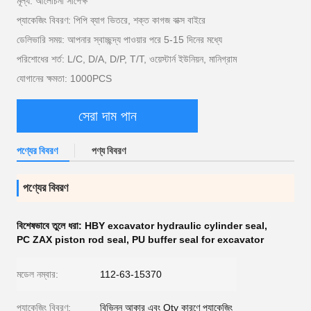
মূল্য: আলোচনা সাপেক্ষ
প্যাকেজিং বিবরণ: পিপি ব্যাগ ভিতরে, শক্ত কাগজ বাক্স বাইরে
ডেলিভারি সময়: আপনার স্বাচ্ছন্দ্য পাওয়ার পরে 5-15 দিনের মধ্যে
পরিশোধের শর্ত: L/C, D/A, D/P, T/T, ওয়েস্টার্ন ইউনিয়ন, মানিগ্রাম
যোগানের ক্ষমতা: 1000PCS
সেরা দাম পান
পণ্যের বিবরণ
পণ্য বিবরণ
পণ্যের বিবরণ
বিশেষভাবে তুলে ধরা:
HBY excavator hydraulic cylinder seal
,
PC ZAX piston rod seal
,
PU buffer seal for excavator
মডেল নম্বার:
112-63-15370
প্যাকেজিং বিবরণ:
বিভিন্ন আকার এবং Qty কারণে প্যাকেজিং