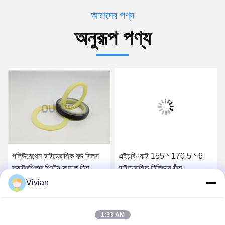
আমাদের পণ্য
অনুরূপ পণ্য
পলিউরেথেন হাইড্রোলিক রড সিলস
এইচবিওয়াই 155 * 170.5 * 6
ক্যাটারপিলার পিস্টন অয়েল সিল
হাইড্রোলিক সিলিন্ডার সীল
6J9178 5J5020
প্রতিস্থাপন বাফার উচ্চ চাপ পাম্প
Vivian
সীল
সেরা দাম পান
সেরা দাম পান
1:33 AM