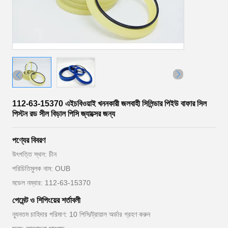
112-63-15370 এইচবিওয়াই খননকারী জলবাহী সিলিন্ডার পিইউ বাফার সিল
পিস্টন রড সীল বিড়াল পিসি জ্যাক্সের জন্য
পণ্যের বিবরণ
উৎপত্তি স্থল: চীন
পরিচিতিমুলক নাম: OUB
মডেল নম্বার: 112-63-15370
পেমেন্ট ও শিপিংয়ের শর্তাবলী
ন্যূনতম চাহিদার পরিমাণ: 10 পিসি/ট্রায়াল অর্ডার গ্রহণ করুন