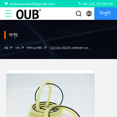
vivianwenwen8@gmail.com
86-135-33728134
উদ্ধৃতি
পণ্য
>
>
>
বাড়ি
পণ্য
পিস্টন রড সিলিং
112-63-15370 এইচবিওয়াই খননকারী জলবাহী সিলিন্ডার পিইউ বাফার সিল পিস্টন রড সীল বিড়াল পিসি জ্যাক্সের জন্য