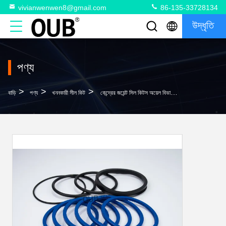
vivianwenwen8@gmail.com
86-135-33728134
উদ্ধৃতি
পণ্য
>
>
>
বাড়ি
পণ্য
খননকারী সীল কিট
কেন্দ্রের জয়েন্ট সিল কিটস অয়েল বিভাজক PC200-2 অয়েল সিল পলিউরেথেন পরিধান-প্রতিরোধী উপাদান