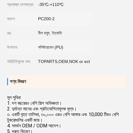
প্রযোজ্য তাপমাত্রা:
-35℃-+110℃
মডেল:
PC200-2
রঙ:
নীল হলুদ, ইত্যাদি
উপাদান:
পলিউরেথেন (PU)
পরিচিতিমুলক নাম:
TOPARTS,OEM,NOK or ect
পণ্য বিবরণ
মূল সুবিধা
1. দশ বছরেরও বেশি শিল্প অভিজ্ঞতা।
2. দুর্দান্ত মানের এবং প্রতিযোগিতামূলক মূল্য।
৩. একটি বৃহত তালিকা, ৩০,০০০ এরও বেশি আকার এবং 10,000 টিরও বেশি 
টুকরোগুলির একটি জায়।
4. সমর্থন OEM / ODM আদেশ।
5. দ্রুত বিতরণ।