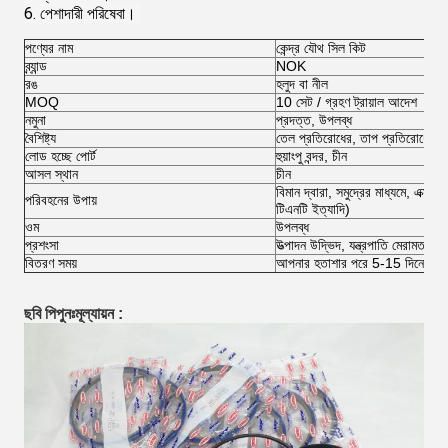
6. পেশাদারী পরিষেবা।
পণ্যের নাম
কেন্দ্র যৌথ সিল কিট
ব্র্যান্ড
NOK
রঙ
হলুদ বা নীল
MOQ
10 সেট / গ্রহণ ট্রায়াল আদেশ
নমুনা
প্রদত্ত, উপলব্ধ
বৈশিষ্ট্য
তেল প্রতিরোধের, তাপ প্রতিরোধের, টে
লোড হচ্ছে পোর্ট
হুয়াংপু বন্দর, চীন
আসল স্থান
চীন
বিমান দ্বারা, সমুদ্রের মাধ্যমে, এক্স
পরিবহনের উপায়
টিএনটি ইত্যাদি)
ওম
উপলব্ধ
প্রশংসা
উত্পাদন উদ্ভিদ, যন্ত্রপাতি মেরামত দোক
বিতরণ সময়
আপনার হতাশার পরে 5-15 দিনের মধ্
ছবি পি
পুনঃমূল্যায়ন :