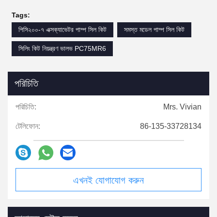
Tags:
পিসি২০০-৭ এক্সক্যাভেটর পাম্প সিল কিট
সমস্ত মডেল পাম্প সিল কিট
সিলিং কিট নিয়ন্ত্রণ ভালভ PC75MR6
পরিচিতি
পরিচিতি:
Mrs. Vivian
টেলিফোন:
86-135-33728134
এখনই যোগাযোগ করুন