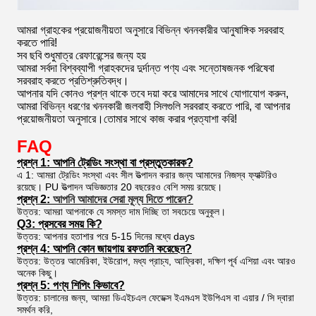
আমরা গ্রাহকের প্রয়োজনীয়তা অনুসারে বিভিন্ন খননকারীর আনুষাঙ্গিক সরবরাহ
করতে পারি!
সব ছবি শুধুমাত্র রেফারেন্সের জন্য হয়
আমরা সর্বদা বিশ্বব্যাপী গ্রাহকদের দুর্দান্ত পণ্য এবং সন্তোষজনক পরিষেবা
সরবরাহ করতে প্রতিশ্রুতিবদ্ধ।
আপনার যদি কোনও প্রশ্ন থাকে তবে দয়া করে আমাদের সাথে যোগাযোগ করুন,
আমরা বিভিন্ন ধরণের খননকারী জলবাহী সিলগুলি সরবরাহ করতে পারি, বা আপনার
প্রয়োজনীয়তা অনুসারে।তোমার সাথে কাজ করার প্রত্যাশা করি!
FAQ
প্রশ্ন 1: আপনি ট্রেডিং সংস্থা বা প্রস্তুতকারক?
এ 1: আমরা ট্রেডিং সংস্থা এবং সীল উত্পাদন করার জন্য আমাদের নিজস্ব ফ্যাক্টরিও
রয়েছে। PU উত্পাদন অভিজ্ঞতার 20 বছরেরও বেশি সময় রয়েছে।
প্রশ্ন 2:
আপনি আমাদের সেরা মূল্য দিতে পারেন?
উত্তর: আমরা আপনাকে যে সমস্ত দাম দিচ্ছি তা সবচেয়ে অনুকূল।
Q3: প্রসবের সময় কি?
উত্তর: আপনার হতাশার পরে 5-15 দিনের মধ্যে days
প্রশ্ন 4: আপনি কোন জায়গায় রফতানি করেছেন?
উত্তর: উত্তর আমেরিকা, ইউরোপ, মধ্য প্রাচ্য, আফ্রিকা, দক্ষিণ পূর্ব এশিয়া এবং আরও
অনেক কিছু।
প্রশ্ন 5: পণ্য শিপিং কিভাবে?
উত্তর: চালানের জন্য, আমরা ডিএইচএল ফেডেক্স ইএমএস ইউপিএস বা এয়ার / সি দ্বারা
সমর্থন করি,