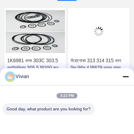
1K6981 খনক 303C 303.5
শুঁয়োপোকা 313 314 315 খনন
ক্যাটারপিলার 305 5J8200 জন্য
সিল কিটস 4J8879 ভালভ রাবার
ভালভ তেল সীল
সীল
Vivian
সেরা দাম পান
সেরা দাম পান
3:22 PM
Good day, what product are you looking for?
GUANGZHOU OPAL MACHINERY PARTS