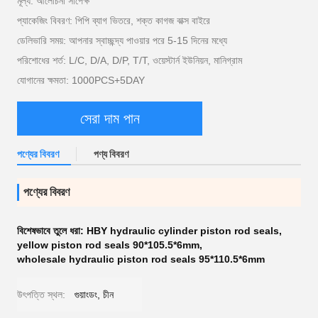
মূল্য: আলোচনা সাপেক্ষ
প্যাকেজিং বিবরণ: পিপি ব্যাগ ভিতরে, শক্ত কাগজ বাক্স বাইরে
ডেলিভারি সময়: আপনার স্বাচ্ছন্দ্য পাওয়ার পরে 5-15 দিনের মধ্যে
পরিশোধের শর্ত: L/C, D/A, D/P, T/T, ওয়েস্টার্ন ইউনিয়ন, মানিগ্রাম
যোগানের ক্ষমতা: 1000PCS+5DAY
সেরা দাম পান
পণ্যের বিবরণ
পণ্য বিবরণ
পণ্যের বিবরণ
বিশেষভাবে তুলে ধরা:
HBY hydraulic cylinder piston rod seals
,
yellow piston rod seals 90*105.5*6mm
,
wholesale hydraulic piston rod seals 95*110.5*6mm
উৎপত্তি স্থল:
গুয়াংডং, চীন