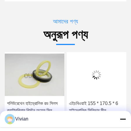
আমাদের পণ্য
অনুরূপ পণ্য
পলিউরেথেন হাইড্রোলিক রড সিলস
এইচবিওয়াই 155 * 170.5 * 6
ক্যাটারপিলার পিস্টন অয়েল সিল
হাইড্রোলিক সিলিন্ডার সীল
6J9178 5J5020
প্রতিস্থাপন বাফার উচ্চ চাপ পাম্প
Vivian
সীল
সেরা দাম পান
সেরা দাম পান