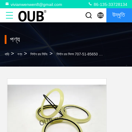
vivianwenwen8@gmail.com
86-135-33728134
উদ্ধৃতি
পণ্য
>
>
>
বাড়ি
পণ্য
পিস্টন রড সিলিং
পিস্টন রড সিলস 707-51-85650 পাইকারি হলুদ এইচবিওয়াই হাইড্রোলিক সিলিন্ডার 90 * 105.5 * 6 মিমি 95 * 110.5 * 6 মিমি