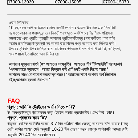
07000-13030
07000-15095
07000-15070
ওউবি লিমিটেড
10 বছরেরও বেশি অভিজ্ঞতার সাথে একটি পেশাদার খননকারীর সিল এবং সিল কিট
প্রস্তুতকারক যা গুয়াংজু বন্দরের নিকটে গুয়াংজুতে অবস্থিত।প্রিমিয়াম পরিষেবা,
উচ্চমানের এবং খ্যাতি গ্যারান্টি আমাদের প্রতিশ্রুতিবদ্ধ।দক্ষ কর্মীদের পাশাপাশি
কঠোর মান নিয়ন্ত্রণ ব্যবস্থা সহ আমরা উচ্চ মানের পণ্য সরবরাহ করা নিশ্চিত করি।
উপরের সুবিধার উপর ভিত্তি করে, আমাদের পণ্যগুলি চীন পাশাপাশি এশিয়া, আফ্রিকা,
মধ্য প্রাচ্য ইত্যাদিতে ভাল বিক্রি হয়
আমাদের মূল্যবান বার্তা (গুণ আমাদের সংস্কৃতি)।আমাদের শীর্ষ "ভিআইপি" গ্রাহকগণ
"একজন হতে স্বাগতম। আমরা বিশ্বাস করি যে" গুণটি একটি শিল্পের আত্মা "।
আমাদের সাথে যোগাযোগ করতে স্বাগতম।" আমাদের সাথে আপনার অর্থ নিরাপদে
রইল;আপনার ব্যবসা নিরাপদে "
FAQ
প্রশ্ন: আমি কি ট্রেইলের অর্ডার দিতে পারি?
উ: অবশ্যই!নতুন গ্রাহকদের জন্য ট্রেইল অর্ডার প্রয়োজনীয়।এমওকিউ ছোট।
প্রশ্ন: প্রসবের সময় কি?
উত্তর: বেসিক আইটেম আমরা 3-7 দিন পাঠাতে পারি যেহেতু আমাদের স্টক রয়েছে।কিছু
ছোট অর্ডার আমরা সেই অনুযায়ী 10-20 দিন প্রেরণ করব।বাল্ক অর্ডারগুলি আমরা সেই
অনুযায়ী 20-40 দিন সরবরাহ করব।