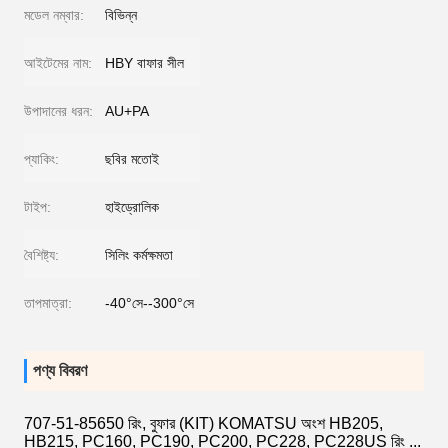
মডেল নম্বার:
বিভিন্ন
আইটেমের নাম:
HBY বাফার সীল
উপাদানের ধরন:
AU+PA
প্যাকিং:
ছবির মতোই
টাইপ:
হাইড্রোলিক
বৈশিষ্ট্য:
সিলিং কর্মক্ষমতা
তাপমাত্রা:
-40°সে--300°সে
পণ্য বিবরণ
707-51-85650 রিং, বুফার (KIT) KOMATSU অংশ HB205,
HB215, PC160, PC190, PC200, PC228, PC228US রিং ...