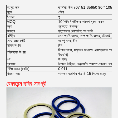
পণ্যের নাম
বাফারিং সীল 707-51-85650 90 * 105.5 * 6
ব্র্যান্ড
ওউব
উপাদান
পু
MOQ
10 পিসি / পরীক্ষার আদেশ গ্রহণ করুন
নমুনা
প্রদত্ত, উপলব্ধ
ব্যবহার
হুইলোডার কোম্যাটসু অংশগুলি
বৈশিষ্ট্য
তেল প্রতিরোধের, তাপ প্রতিরোধের, টেকসই, সীল পা
লোড হচ্ছে পোর্ট
হুয়াংপু বন্দর, চীন
আসল স্থান
চীন
বিমান দ্বারা, সমুদ্রের মাধ্যমে, এক্সপ্রেসের মাধ
পরিবহনের উপায়
ইত্যাদি)
ওম
উপলব্ধ
প্রশংসা
উত্পাদন উদ্ভিদ, যন্ত্রপাতি মেরামত দোকান, খামার, 
শিপিং ওজন (কেজি)
0.011
বিতরণ সময়
আপনার হতাশার পরে 5-15 দিনের মধ্যে
রেফারেন্স ছবির সামগ্রী