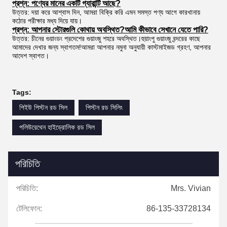
প্রশ্ন: পণ্যের মানের একটি গ্যারান্টি আছে?
উত্তর: দয়া করে আশ্বাস দিন, আমরা বিক্রি করি এমন সমস্ত পণ্য আগে কারখানায়
কঠোর পরীক্ষার মধ্য দিয়ে যায়।
প্রশ্ন: আপনার স্টোরগুলি কোথায় অবস্থিত?আমি কীভাবে সেখানে যেতে পারি?
উত্তর: চীনের গুয়াংডং প্রদেশের গুয়াংজু শহরে অবস্থিত।হুয়াংপু গুয়াংজু বন্দরের কাছে
আমাদের দেখার জন্য স্বাগতম!আমরা আপনার নমুনা অনুযায়ী কাস্টমাইজড গ্রহণ, আপনার
আদেশ স্বাগত।
Tags:
পিইউ পিস্টন রড সিল
পিস্টন রড সিলিং
পলিউরেথেন হাইড্রোলিক রড সিল
পরিচিতি
পরিচিতি:
Mrs. Vivian
টেলিফোন:
86-135-33728134