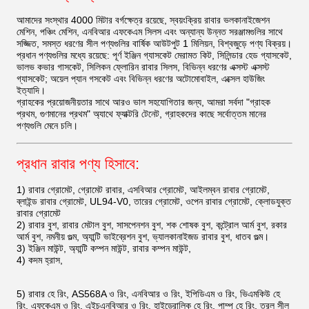
আমাদের সংস্থার 4000 মিটার বর্গক্ষেত্র রয়েছে, স্বয়ংক্রিয় রাবার ভলকানাইজেশন
মেশিন, পঞ্চিং মেশিন, এনবিআর এফকেএম সিলস এবং অন্যান্য উন্নত সরঞ্জামগুলির সাথে
সজ্জিত, সমস্ত ধরণের সীল পণ্যগুলির বার্ষিক আউটপুট 1 মিলিয়ন, বিশ্বজুড়ে পণ্য বিক্রয়।
প্রধান পণ্যগুলির মধ্যে রয়েছে: পূর্ণ ইঞ্জিন গ্যাসকেট মেরামত কিট, সিলিন্ডার হেড গ্যাসকেট,
ভালভ কভার গাসকেট, সিলিকন ফ্লোরিন রাবার সিলস, বিভিন্ন ধরণের এক্সস্ট এক্সস্ট
গ্যাসকেট; অয়েল প্যান গসকেট এবং বিভিন্ন ধরণের অটোমোবাইল, এক্সেল হাউজিং
ইত্যাদি।
গ্রাহকের প্রয়োজনীয়তার সাথে আরও ভাল সহযোগিতার জন্য, আমরা সর্বদা "গ্রাহক
প্রথম, গুণমানের প্রথম" অ্যাথে ফ্যাক্টরি টেনেট, গ্রাহকদের কাছে সর্বোত্তম মানের
পণ্যগুলি মেনে চলি।
প্রধান রাবার পণ্য হিসাবে:
1) রাবার গ্রোমেট, গ্রোমেট রাবার, এসবিআর গ্রোমেট, আইলম্বন রাবার গ্রোমেট,
ব্লাইন্ড রাবার গ্রোমেট, UL94-V0, তারের গ্রোমেট, ওপেন রাবার গ্রোমেট, ক্লোডযুক্ত
রাবার গ্রোমেট
2) রাবার বুশ, রাবার মেটাল বুশ, সাসপেনশন বুশ, শক শোষক বুশ, কন্ট্রোল আর্ম বুশ, রকার
আর্ম বুশ, নমনীয় গুল্ম, অ্যান্টি ভাইব্রেশন বুশ, ভ্যালকানাইজড রাবার বুশ, ধাতব গুল্ম।
3) ইঞ্জিন মাউন্ট, অ্যান্টি কম্পন মাউন্ট, রাবার কম্পন মাউন্ট,
4) কদম হ্রাস,
5) রাবার হে রিং, AS568A ও রিং, এনবিআর ও রিং, ইপিডিএম ও রিং, ভিএমকিউ হে
রিং, এফকেএম ও রিং, এইচএনবিআর ও রিং, হাইড্রোলিক হে রিং, পাম্প হে রিং, তরল সীল