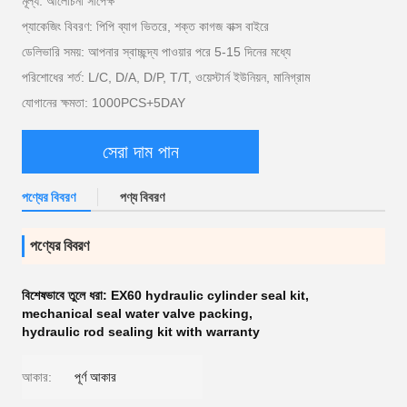
মূল্য: আলোচনা সাপেক্ষ
প্যাকেজিং বিবরণ: পিপি ব্যাগ ভিতরে, শক্ত কাগজ বাক্স বাইরে
ডেলিভারি সময়: আপনার স্বাচ্ছন্দ্য পাওয়ার পরে 5-15 দিনের মধ্যে
পরিশোধের শর্ত: L/C, D/A, D/P, T/T, ওয়েস্টার্ন ইউনিয়ন, মানিগ্রাম
যোগানের ক্ষমতা: 1000PCS+5DAY
সেরা দাম পান
পণ্যের বিবরণ
পণ্য বিবরণ
পণ্যের বিবরণ
বিশেষভাবে তুলে ধরা:
EX60 hydraulic cylinder seal kit
,
mechanical seal water valve packing
,
hydraulic rod sealing kit with warranty
আকার:
পূর্ণ আকার