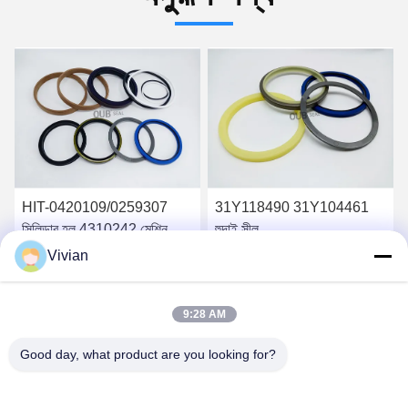
HIT-0420109/0259307
31Y118490 31Y104461
সিলিন্ডার হল 4310242 মেশিন
হুন্দাই সীল
ZX450 এক্সক্যাভেটর স্টিয়ারিং বুম
Vivian
আর্ম বাকার সিল কিটস হাইড্রোলিক
সেরা দাম পান
সেরা দাম পান
সিলিন্ডার
9:28 AM
Good day, what product are you looking for?