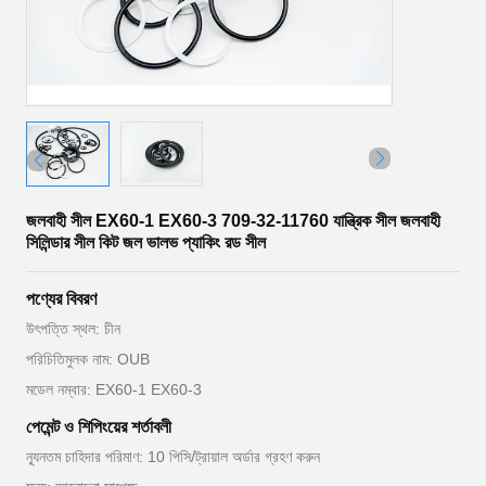
জলবাহী সীল EX60-1 EX60-3 709-32-11760 যান্ত্রিক সীল জলবাহী
সিলিন্ডার সীল কিট জল ভালভ প্যাকিং রড সীল
পণ্যের বিবরণ
উৎপত্তি স্থল: চীন
পরিচিতিমুলক নাম: OUB
মডেল নম্বার: EX60-1 EX60-3
পেমেন্ট ও শিপিংয়ের শর্তাবলী
ন্যূনতম চাহিদার পরিমাণ: 10 পিসি/ট্রায়াল অর্ডার গ্রহণ করুন