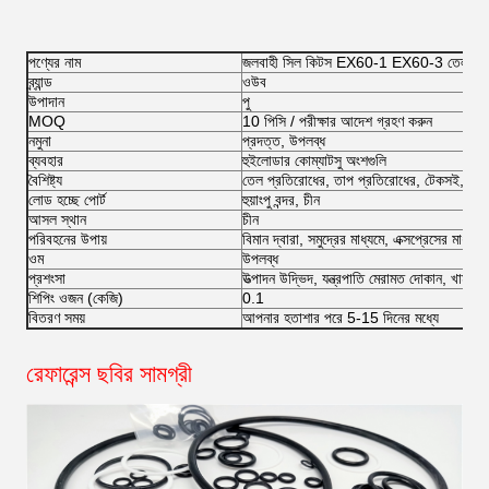
পণ্যের নাম
জলবাহী সিল কিটস EX60-1 EX60-3 তেল সী
ব্র্যান্ড
ওউব
উপাদান
পু
MOQ
10 পিসি / পরীক্ষার আদেশ গ্রহণ করুন
নমুনা
প্রদত্ত, উপলব্ধ
ব্যবহার
হুইলোডার কোম্যাটসু অংশগুলি
বৈশিষ্ট্য
তেল প্রতিরোধের, তাপ প্রতিরোধের, টেকসই, সীল পা
লোড হচ্ছে পোর্ট
হুয়াংপু বন্দর, চীন
আসল স্থান
চীন
পরিবহনের উপায়
বিমান দ্বারা, সমুদ্রের মাধ্যমে, এক্সপ্রেসের মাধ
ওম
উপলব্ধ
প্রশংসা
উত্পাদন উদ্ভিদ, যন্ত্রপাতি মেরামত দোকান, খামার, 
শিপিং ওজন (কেজি)
0.1
বিতরণ সময়
আপনার হতাশার পরে 5-15 দিনের মধ্যে
রেফারেন্স ছবির সামগ্রী