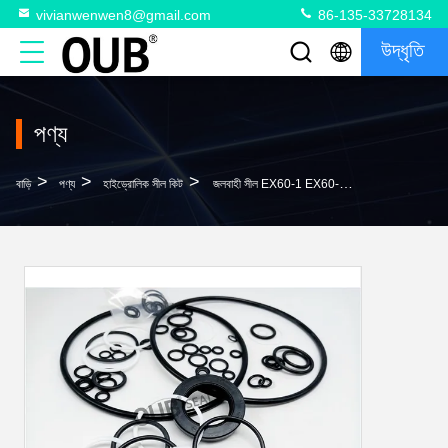
vivianwenwen8@gmail.com
86-135-33728134
উদ্ধৃতি
পণ্য
>
>
>
বাড়ি
পণ্য
হাইড্রোলিক সীল কিট
জলবাহী সীল EX60-1 EX60-3 709-32-11760 যান্ত্রিক সীল জলবাহী সিলিন্ডার সীল কিট জল ভালভ প্যাকিং রড সীল