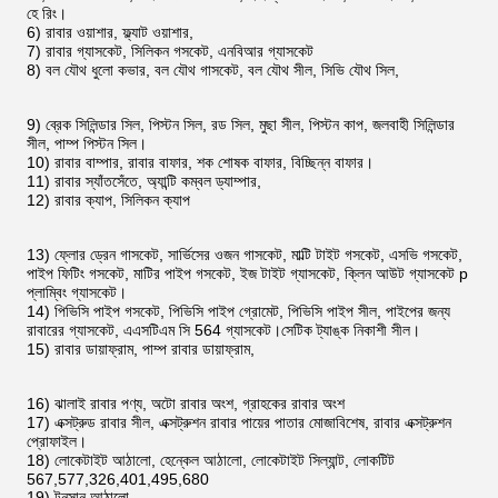
হে রিং।
6) রাবার ওয়াশার, ফ্ল্যাট ওয়াশার,
7) রাবার গ্যাসকেট, সিলিকন গসকেট, এনবিআর গ্যাসকেট
8) বল যৌথ ধুলো কভার, বল যৌথ গাসকেট, বল যৌথ সীল, সিভি যৌথ সিল,
9) ব্রেক সিলিন্ডার সিল, পিস্টন সিল, রড সিল, মুছা সীল, পিস্টন কাপ, জলবাহী সিলিন্ডার
সীল, পাম্প পিস্টন সিল।
10) রাবার বাম্পার, রাবার বাফার, শক শোষক বাফার, বিচ্ছিন্ন বাফার।
11) রাবার স্যাঁতসেঁতে, অ্যান্টি কম্বল ড্যাম্পার,
12) রাবার ক্যাপ, সিলিকন ক্যাপ
13) ফ্লোর ড্রেন গাসকেট, সার্ভিসের ওজন গাসকেট, মাল্টি টাইট গসকেট, এসভি গসকেট,
পাইপ ফিটিং গসকেট, মাটির পাইপ গসকেট, ইজ টাইট গ্যাসকেট, ক্লিন আউট গ্যাসকেট p
প্লাম্বিং গ্যাসকেট।
14) পিভিসি পাইপ গসকেট, পিভিসি পাইপ গ্রোমেট, পিভিসি পাইপ সীল, পাইপের জন্য
রাবারের গ্যাসকেট, এএসটিএম সি 564 গ্যাসকেট।সেটিক ট্যাঙ্ক নিকাশী সীল।
15) রাবার ডায়াফ্রাম, পাম্প রাবার ডায়াফ্রাম,
16) ঝালাই রাবার পণ্য, অটো রাবার অংশ, গ্রাহকের রাবার অংশ
17) এক্সট্রুড রাবার সীল, এক্সট্রুশন রাবার পায়ের পাতার মোজাবিশেষ, রাবার এক্সট্রুশন
প্রোফাইল।
18) লোকেটাইট আঠালো, হেন্কেল আঠালো, লোকেটাইট সিল্যান্ট, লোকটিট
567,577,326,401,495,680
19) টনসান আঠালো