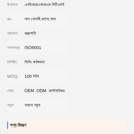
উপাদান:
এনবিআর/এফকেএম পিটিএফই
রঙ:
লাল।বাদামী,কালো,সাদা
আবেদন:
যন্ত্রপাতি
শংসাপত্র:
ISO9001
বৈশিষ্ট্য:
সিলিং কর্মক্ষমতা
MOQ:
100 পিসি
সেবা:
OEM .ODM .কাস্টমাইজড
নমুনা:
অবাধে নমুনা
পণ্য বিবরণ