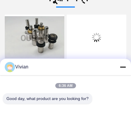
SK350-8 পাইলট ভালভ পুশার
YY01V00003F1 KOB-
Vivian
কন্ট্রোল লিভার হাইড্রোলিক জয়স্টিক
YY01V00003R300
পুশার এসকে 450 এসকে 460
SK330-6 SK330-8 পাইলট
6:36 AM
2483U1131F1 KOB-
ভালভ জয়স্টিক পুশার এসকে 350-6
সেরা দাম পান
সেরা দাম পান
2438U1131R100
এসকে 350-8 এর জন্য
Good day, what product are you looking for?