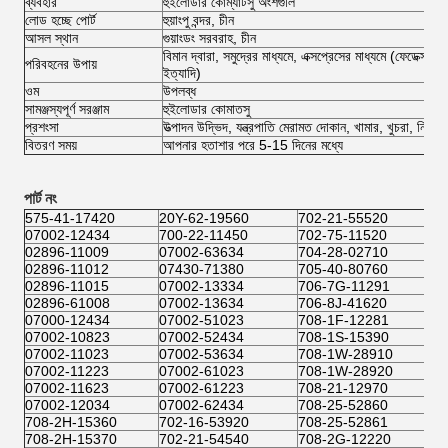
ব্যবহার
হুইলোডার কোম্যাটসু অংশগুলি
লোড হচ্ছে পোর্ট
হুয়াংপু বন্দর, চীন
আসল স্থান
গুয়াংডং সরবরাহ, চীন
বিমান দ্বারা, সমুদ্রের মাধ্যমে, এক্সপ্রেসের মাধ্যমে (ফেডেক্
পরিবহনের উপায়
ইত্যাদি)
ওম
উপলব্ধ
সামঞ্জস্যপূর্ণ সরঞ্জাম
হুইলোডার কোমাতসু
প্রশংসা
উত্পাদন উদ্ভিদ, যন্ত্রপাতি মেরামত দোকান, খামার, খুচরা, নির্মা
বিতরণ সময়
আপনার হতাশার পরে 5-15 দিনের মধ্যে
পার্ট নং
575-41-17420
20Y-62-19560
702-21-55520
07002-12434
700-22-11450
702-75-11520
02896-11009
07002-63634
704-28-02710
02896-11012
07430-71380
705-40-80760
02896-11015
07002-13334
706-7G-11291
02896-61008
07002-13634
706-8J-41620
07000-12434
07002-51023
708-1F-12281
07002-10823
07002-52434
708-1S-15390
07002-11023
07002-53634
708-1W-28910
07002-11223
07002-61023
708-1W-28920
07002-11623
07002-61223
708-21-12970
07002-12034
07002-62434
708-25-52860
708-2H-15360
702-16-53920
708-25-52861
708-2H-15370
702-21-54540
708-2G-12220