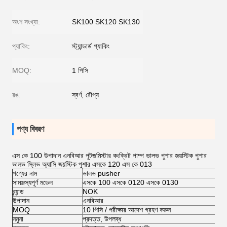
অংশ সংখ্যা:
SK100 SK120 SK130
প্যাকিং:
স্ট্যান্ডার্ড প্যাকিং
MOQ:
1 পিসি
রঙ:
স্বর্ণ, রৌপ্য
পণ্য বিবরণ
এস কে 100 উপাদান এনবিআর পুটজমিস্টার কংক্রিট পাম্প ভালভ পুশার জয়স্টিক পুশার
ভালভ স্লিভ অ্যাসি জয়স্টিক পুশার এসকে 120 এস কে 013
পণ্যের নাম
ভালভ pusher
সামঞ্জস্যপূর্ণ মডেল
এসকে 100 এসকে 0120 এসকে 0130
ব্র্যান্ড
NOK
উপাদান
এনবিআর
MOQ
10 পিসি / পরীক্ষার আদেশ গ্রহণ করুন
নমুনা
প্রদত্ত, উপলব্ধ