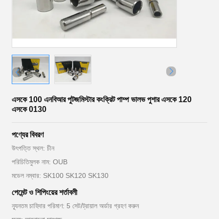
এসকে 100 এনবিআর পুটজমিস্টার কংক্রিট পাম্প ভালভ পুশার এসকে 120
এসকে 0130
পণ্যের বিবরণ
উৎপত্তি স্থল: চীন
পরিচিতিমুলক নাম: OUB
মডেল নম্বার: SK100 SK120 SK130
পেমেন্ট ও শিপিংয়ের শর্তাবলী
ন্যূনতম চাহিদার পরিমাণ: 5 সেট/ট্রায়াল অর্ডার গ্রহণ করুন