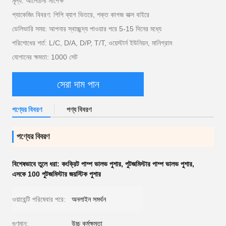
মূল্য: আলোচনা সাপেক্ষ
প্যাকেজিং বিবরণ: পিপি ব্যাগ ভিতরে, শক্ত কাগজ বাক্স বাইরে
ডেলিভারি সময়: আপনার স্বাচ্ছন্দ্য পাওয়ার পরে 5-15 দিনের মধ্যে
পরিশোধের শর্ত: L/C, D/A, D/P, T/T, ওয়েস্টার্ন ইউনিয়ন, মানিগ্রাম
যোগানের ক্ষমতা: 1000 সেট
সেরা দাম পান
পণ্যের বিবরণ
পণ্য বিবরণ
পণ্যের বিবরণ
বিশেষভাবে তুলে ধরা:
কংক্রিট পাম্প ভালভ পুশার
,
পুটজমিস্টার পাম্প ভালভ পুশার
,
এসকে 100 পুটজমিস্টার জয়স্টিক পুশার
ওয়ারেন্টি পরিষেবার পরে:
অনলাইন সমর্থন
গুণমান:
উচ্চ কর্মক্ষমতা