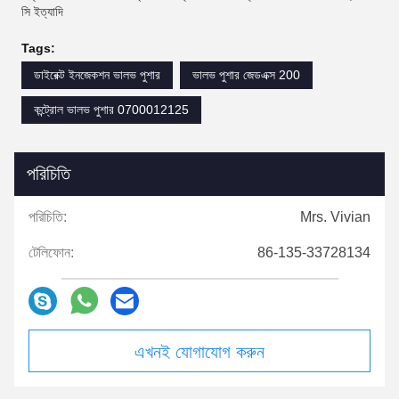
সি ইত্যাদি
Tags:
ডাইরেক্ট ইনজেকশন ভালভ পুশার
ভালভ পুশার জেডএক্স 200
কন্ট্রোল ভালভ পুশার 0700012125
পরিচিতি
পরিচিতি:
Mrs. Vivian
টেলিফোন:
86-135-33728134
এখনই যোগাযোগ করুন