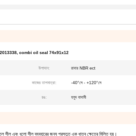
 12013338
,
combi oil seal 74x91x12
উপাদান:
রাবার NBR ect
কাজের তাপমাত্রা:
-40°সে - +120°সে
রঙ:
হলুদ বাদামী
সীল এবং ধুলো সীল ব্যবহারের জন্য প্রস্তুত এক ধাতব ক্ষেত্রে মিলিত হয়।