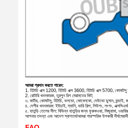
আমরা প্রদান করতে পারেন:
1. হিটাচি এক্স 1200, হিটাচি এক্স 3600, হিটাচি এক্স 5700, কোমাট
2. রোটারি খননকারক, তুরপুন রিগ মেরামতের কিট;
৩. কার্টার, কোমাটসু, হিটাচি, ভলভো, কোবেলকো, দেউভো ডুসান, হুন্ডাই
৪. দেশীয় খননকারক: ইউচাই, স্যানি, ভারি শিল্প, লিউগং, লংগং, এক্সসি
৫. হাতুড়ি তেলের সীল: বিভিন্ন হাতুড়ির জন্য ফুরুকওয়া, মিজুয়ামা, ওয়ার
আপনার তদন্ত এবং আদেশ স্বাগতম!আমরা পারস্পরিক উপকারী দীর্ঘমেয়াদী 
FAQ