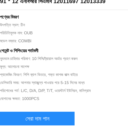
91 * 12 এনবিআর সিএমবি 12011697 12013339
পণ্যের বিবরণ
উৎপত্তি স্থল: চীন
পরিচিতিমুলক নাম: OUB
মডেল নম্বার: COMBI
পেমেন্ট ও শিপিংয়ের শর্তাবলী
ন্যূনতম চাহিদার পরিমাণ: 10 পিসি/ট্রায়াল অর্ডার গ্রহণ করুন
মূল্য: আলোচনা সাপেক্ষ
প্যাকেজিং বিবরণ: পিপি ব্যাগ ভিতরে, শক্ত কাগজ বাক্স বাইরে
ডেলিভারি সময়: আপনার স্বাচ্ছন্দ্য পাওয়ার পরে 5-15 দিনের মধ্যে
পরিশোধের শর্ত: L/C, D/A, D/P, T/T, ওয়েস্টার্ন ইউনিয়ন, মানিগ্রাম
যোগানের ক্ষমতা: 1000PCS
সেরা দাম পান