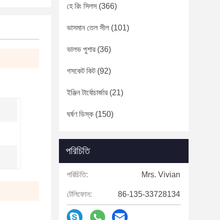
হে রিং সিলস
(366)
ভাসমান তেল সীল
(101)
ভালভ পুশার
(36)
গসকেট কিট
(92)
ইঞ্জিন টার্বোচার্জার
(21)
ঘর্ষণ ডিস্ক
(150)
পরিচিতি
পরিচিতি:
Mrs. Vivian
টেলিফোন:
86-135-33728134