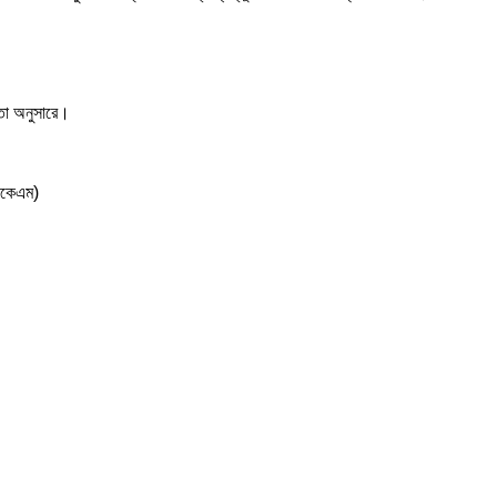
়তা অনুসারে।
কেএম)