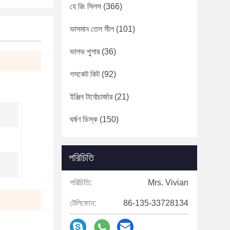
হে রিং সিলস
(366)
ভাসমান তেল সীল
(101)
ভালভ পুশার
(36)
গসকেট কিট
(92)
ইঞ্জিন টার্বোচার্জার
(21)
ঘর্ষণ ডিস্ক
(150)
পরিচিতি
পরিচিতি:
Mrs. Vivian
টেলিফোন:
86-135-33728134