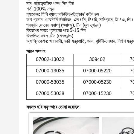
নাম: হাইড্রোলিক পাম্প সিল কিট
শর্ত: 100% নতুন
প্যাকেজ: পিপি ব্যাগ;আউটটার-স্ট্যান্ডার্ড কার্টন বক্স।
অর্থ প্রদান: ওয়েস্টার্ন ইউনিয়ন, এল / সি, টি / টি, মানিগ্রাম, ডি / এ, ডি 
প্রস্থান বন্দরের: হুয়াংপু (গুয়াংজু), চীন (মূল ভূখণ্ড)
বিতরণের সময়: প্রদানের পরে 5-15 দিন
উৎপত্তি স্থল
:চীন (মেনল্যান্ড)
অ্যাপ্লিকেশন: খননকারী, ভারী যন্ত্রপাতি, খনন, পৃথিবী-চলমান, নির্মাণ যন্ত্
আরও অংশ নং
07002-13032
309402
7
07000-13035
07000-05220
7
07000-53035
07000-05230
7
07000-53038
07000-15230
7
সমস্ত ছবি সদৃশভাবে তোলা হয়েছিল