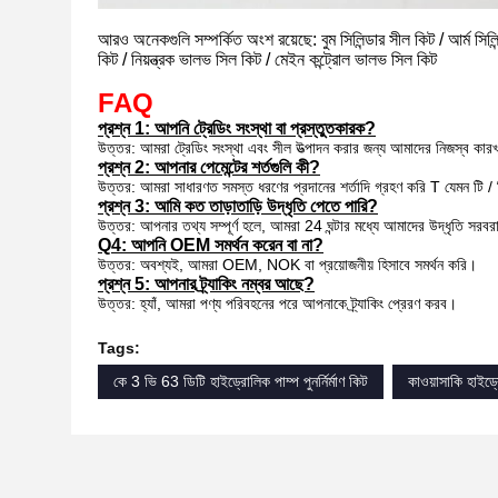
আরও অনেকগুলি সম্পর্কিত অংশ রয়েছে:
বুম সিলিন্ডার সীল কিট / আর্ম স
কিট / নিয়ন্ত্রক ভালভ সিল কিট / মেইন কন্ট্রোল ভালভ সিল কিট
FAQ
প্রশ্ন 1: আপনি ট্রেডিং সংস্থা বা প্রস্তুতকারক?
উত্তর: আমরা ট্রেডিং সংস্থা এবং সীল উত্পাদন করার জন্য আমাদের নিজস্ব কার
প্রশ্ন 2: আপনার পেমেন্টের শর্তগুলি কী?
উত্তর: আমরা সাধারণত সমস্ত ধরণের প্রদানের শর্তাদি গ্রহণ করি T যেমন টি / ট
প্রশ্ন 3: আমি কত তাড়াতাড়ি উদ্ধৃতি পেতে পারি?
উত্তর: আপনার তথ্য সম্পূর্ণ হলে, আমরা 24 ঘন্টার মধ্যে আমাদের উদ্ধৃতি সরব
Q4: আপনি OEM সমর্থন করেন বা না?
উত্তর: অবশ্যই, আমরা OEM, NOK বা প্রয়োজনীয় হিসাবে সমর্থন করি।
প্রশ্ন 5: আপনার ট্র্যাকিং নম্বর আছে?
উত্তর: হ্যাঁ, আমরা পণ্য পরিবহনের পরে আপনাকে ট্র্যাকিং প্রেরণ করব।
Tags:
কে 3 ভি 63 ডিটি হাইড্রোলিক পাম্প পুনর্নির্মাণ কিট
কাওয়াসাকি হাইড্রো