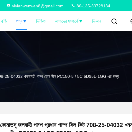
vivianwenwen8@gmail.com
86-135-33728134
বাড়ি
পণ্য
ভিডিও
আমাদের সম্পর্কে
ভিআর
 কিট 708-25-04032 খননকারী পাম্প তেল সীল PC150-5 / 5C 6D95L-1GG এর জন্য
কোমাতসু জলবাহী পাম্প প্রধান পাম্প সিল কিট 708-25-04032 খননক