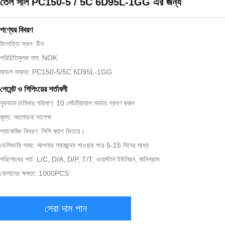
তেল সীল PC150-5 / 5C 6D95L-1GG এর জন্য
পণ্যের বিবরণ
উৎপত্তি স্থল: চীন
পরিচিতিমুলক নাম: NOK
মডেল নম্বার: PC150-5/5C 6D95L-1GG
পেমেন্ট ও শিপিংয়ের শর্তাবলী
ন্যূনতম চাহিদার পরিমাণ: 10 সেট/ট্রায়াল অর্ডার গ্রহণ করুন
মূল্য: আলোচনা সাপেক্ষ
প্যাকেজিং বিবরণ: পিপি ব্যাগ ভিতরে।
ডেলিভারি সময়: আপনার স্বাচ্ছন্দ্য পাওয়ার পরে 5-15 দিনের মধ্যে
পরিশোধের শর্ত: L/C, D/A, D/P, T/T, ওয়েস্টার্ন ইউনিয়ন, মানিগ্রাম
যোগানের ক্ষমতা: 1000PCS
সেরা দাম পান