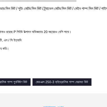
িলিন্ডার সিল কিট / সুইং মোটর সিল কিট / ট্র্যাভেল মোটর সিল কিট / মেইন পাম্প সিল কিট / পাই
খানাও রয়েছে P পিইউ উত্পাদন অভিজ্ঞতার 20 বছরেরও বেশি সাথে।
ি, এল / সি ইত্যাদি
রাহ করি।
লিক পাম্প পুনর্নির্মাণ কিট
জেডএক্স 250-3 হাইড্রোলিক পাম্প মেরামত কিট