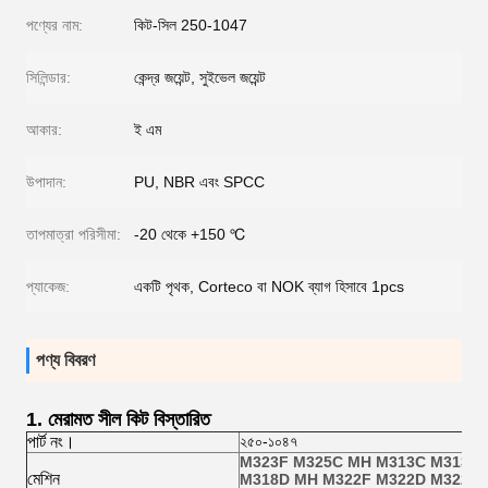
পণ্যের নাম:
কিট-সিল 250-1047
সিলিন্ডার:
কেন্দ্র জয়েন্ট, সুইভেল জয়েন্ট
আকার:
ই এম
উপাদান:
PU, NBR এবং SPCC
তাপমাত্রা পরিসীমা:
-20 থেকে +150 ℃
প্যাকেজ:
একটি পৃথক, Corteco বা NOK ব্যাগ হিসাবে 1pcs
পণ্য বিবরণ
1.
মেরামত সীল কিট বিস্তারিত
পার্ট নং।
২৫০-১০৪৭
M323F M325C MH M313C M313D
মেশিন
M318D MH M322F M322D M322C 