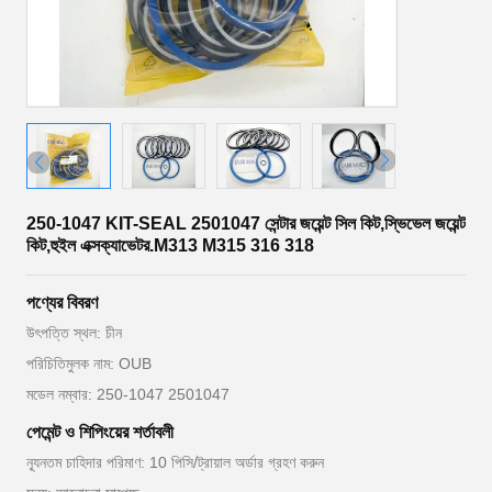
250-1047 KIT-SEAL 2501047 সেন্টার জয়েন্ট সিল কিট,স্ভিভেল জয়েন্ট
কিট,হুইল এক্সক্যাভেটর.M313 M315 316 318
পণ্যের বিবরণ
উৎপত্তি স্থল: চীন
পরিচিতিমুলক নাম: OUB
মডেল নম্বার: 250-1047 2501047
পেমেন্ট ও শিপিংয়ের শর্তাবলী
ন্যূনতম চাহিদার পরিমাণ: 10 পিসি/ট্রায়াল অর্ডার গ্রহণ করুন