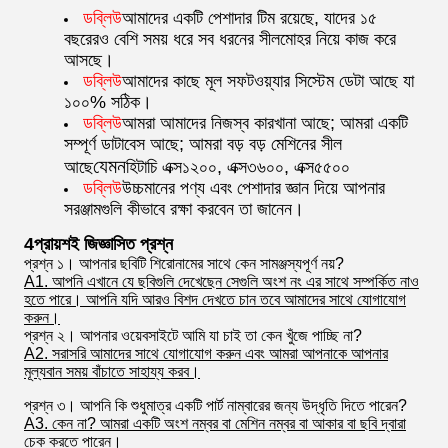
ডব্লিউ
আমাদের একটি পেশাদার টিম রয়েছে, যাদের ১৫
বছরেরও বেশি সময় ধরে সব ধরনের সীলমোহর নিয়ে কাজ করে
আসছে।
ডব্লিউ
আমাদের কাছে মূল সফটওয়্যার সিস্টেম ডেটা আছে যা
১০০% সঠিক।
ডব্লিউ
আমরা আমাদের নিজস্ব কারখানা আছে; আমরা একটি
সম্পূর্ণ ডাটাবেস আছে; আমরা বড় বড় মেশিনের সীল
যেমন
আছে
হিটাচি এক্স১২০০, এক্স৩৬০০, এক্স৫৫০০
ডব্লিউ
উচ্চমানের পণ্য এবং পেশাদার জ্ঞান দিয়ে আপনার
সরঞ্জামগুলি কীভাবে রক্ষা করবেন তা জানেন।
4প্রায়শই জিজ্ঞাসিত প্রশ্ন
প্রশ্ন ১। আপনার ছবিটি শিরোনামের সাথে কেন সামঞ্জস্যপূর্ণ নয়?
A1. আপনি এখানে যে ছবিগুলি দেখেছেন সেগুলি অংশ নং এর সাথে সম্পর্কিত নাও
হতে পারে। আপনি যদি আরও বিশদ দেখতে চান তবে আমাদের সাথে যোগাযোগ
করুন।
প্রশ্ন ২। আপনার ওয়েবসাইটে আমি যা চাই তা কেন খুঁজে পাচ্ছি না?
A2. সরাসরি আমাদের সাথে যোগাযোগ করুন এবং আমরা আপনাকে আপনার
মূল্যবান সময় বাঁচাতে সাহায্য করব।
প্রশ্ন ৩। আপনি কি শুধুমাত্র একটি পার্ট নাম্বারের জন্য উদ্ধৃতি দিতে পারেন?
A3. কেন না? আমরা একটি অংশ নম্বর বা মেশিন নম্বর বা আকার বা ছবি দ্বারা
চেক করতে পারেন।