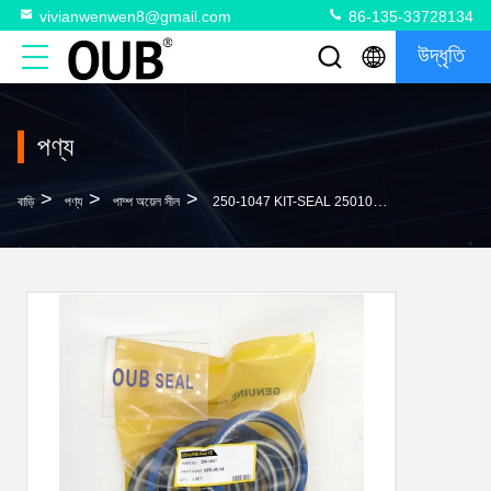
vivianwenwen8@gmail.com
86-135-33728134
উদ্ধৃতি
পণ্য
>
>
>
বাড়ি
পণ্য
পাম্প অয়েল সীল
250-1047 KIT-SEAL 2501047 সেন্টার জয়েন্ট সিল কিট,স্ভিভেল জয়েন্ট কিট,হুইল এক্সক্যাভেটর.M313 M315 316 318