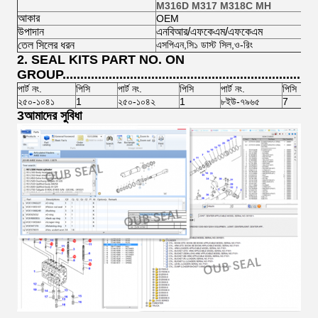
M316D M317 M318C MH
আকার
OEM
উপাদান
এনবিআর/এফকেএম/এফকেএম
তেল সিলের ধরন
এসপিএন,সি১ ডাস্ট সিল,ও-রিং
2. SEAL KITS PART NO. ON
GROUP...........................................................................
পার্ট নং.
পিসি
পার্ট নং.
পিসি
পার্ট নং.
পিসি
২৫০-১০৪১
1
২৫০-১০৪২
1
৮ইউ-৭৯৬৫
7
3আমাদের সুবিধা