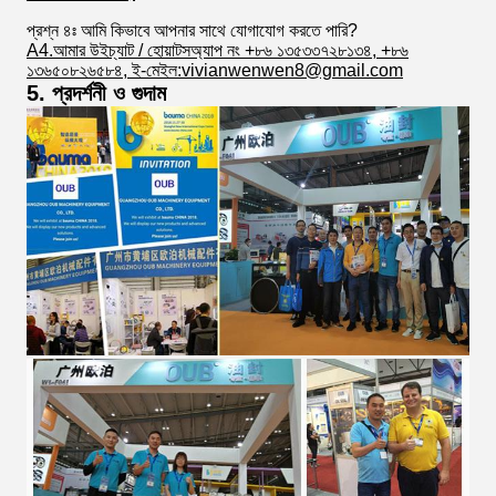
প্রশ্ন ৪ঃ আমি কিভাবে আপনার সাথে যোগাযোগ করতে পারি?
A4.আমার উইচ্যাট / হোয়াটসঅ্যাপ নং +৮৬ ১৩৫৩৩৭২৮১৩৪, +৮৬
১৩৬৫০৮২৬৫৮৪, ই-মেইল:vivianwenwen8@gmail.com
5. প্রদর্শনী ও গুদাম