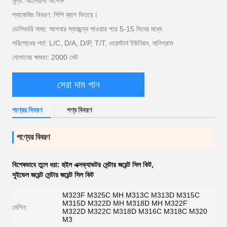
মূল্য: আলোচনা সাপেক্ষ
প্যাকেজিং বিবরণ: পিপি ব্যাগ ভিতরে।
ডেলিভারি সময়: আপনার স্বাচ্ছন্দ্য পাওয়ার পরে 5-15 দিনের মধ্যে
পরিশোধের শর্ত: L/C, D/A, D/P, T/T, ওয়েস্টার্ন ইউনিয়ন, মানিগ্রাম
যোগানের ক্ষমতা: 2000 সেট
সেরা দাম পান
পণ্যের বিবরণ
পণ্য বিবরণ
পণ্যের বিবরণ
বিশেষভাবে তুলে ধরা:
হুইল এক্সক্যাভটর সেন্টার জয়েন্ট সিল কিট
,
সুইভেল জয়েন্ট সেন্টার জয়েন্ট সিল কিট
M323F M325C MH M313C M313D M315C
M315D M322D MH M318D MH M322F
মেশিন:
M322D M322C M318D M316C M318C M320
M3