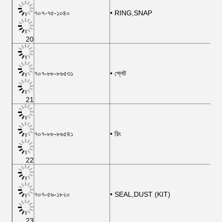
৭০৭-৭৫-১০৪০
• RING,SNAP
20
৭০৭-৮৮-৮৬৫৩১
• প্লেট
21
৭০৭-৮৮-৮৬৫৪১
• রিং
22
৭০৭-৫৬-১৮২০
• SEAL,DUST (KIT)
23