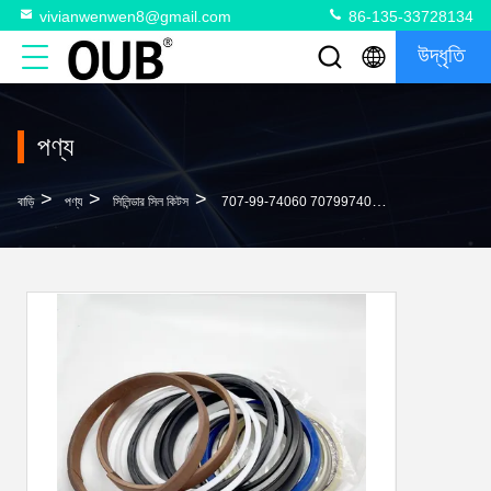
vivianwenwen8@gmail.com
86-135-33728134
উদ্ধৃতি
পণ্য
>
>
>
বাড়ি
পণ্য
সিলিন্ডার সিল কিটস
707-99-74060 7079974060 সার্ভিস কিট রিপার টিল্ট সিলিন্ডার Komatsu D375A-5D