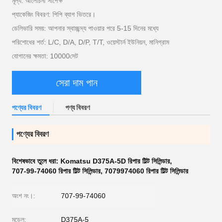
মূল্য: আলোচনা সাপেক্ষ
প্যাকেজিং বিবরণ: পিপি ব্যাগ ভিতরে।
ডেলিভারি সময়: আপনার স্বাচ্ছন্দ্য পাওয়ার পরে 5-15 দিনের মধ্যে
পরিশোধের শর্ত: L/C, D/A, D/P, T/T, ওয়েস্টার্ন ইউনিয়ন, মানিগ্রাম
যোগানের ক্ষমতা: 10000সেট
সেরা দাম পান
পণ্যের বিবরণ
পণ্য বিবরণ
পণ্যের বিবরণ
বিশেষভাবে তুলে ধরা:
Komatsu D375A-5D রিপার টিল্ট সিলিন্ডার
,
707-99-74060 রিপার টিল্ট সিলিন্ডার
,
7079974060 রিপার টিল্ট সিলিন্ডার
অংশ নং।:
707-99-74060
মডেল:
D375A-5