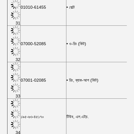
01010-61455
• বোল্ট
31
07000-52085
• ও-রিং (কিট)
32
07001-02085
• রিং, ব্যাক-আপ (কিট)
33
১৯৫-৬৩-৪৫১৭০
টিউব, এল.এইচ.
34