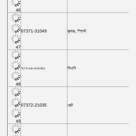
46
07371-31049
ফ্ল্যাঞ্জ, স্প্লিট
47
৭০৭-৮৮-৮৩০৪০
সিএপি
48
07372-21035
বোল্ট
49