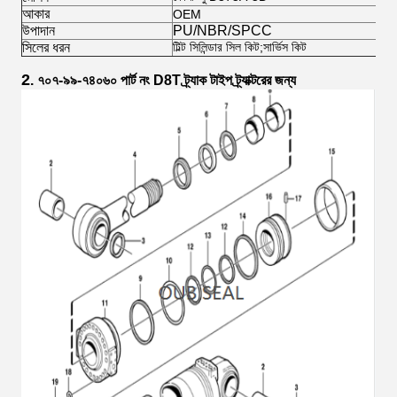
আকার
OEM
উপাদান
PU/NBR/SPCC
সিলের ধরন
টিল্ট সিলিন্ডার সিল কিট;সার্ভিস কিট
2
. ৭০৭-৯৯-৭৪০৬০
পার্ট নং D8T ট্র্যাক টাইপ ট্র্যাক্টরের জন্য