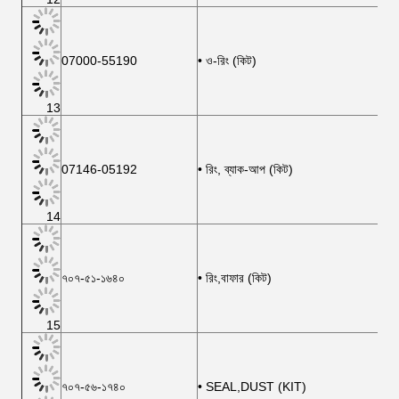
07000-55190
• ও-রিং (কিট)
13
07146-05192
• রিং, ব্যাক-আপ (কিট)
14
৭০৭-৫১-১৬৪০
• রিং,বাফার (কিট)
15
৭০৭-৫৬-১৭৪০
• SEAL,DUST (KIT)