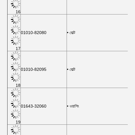
16
01010-82080
• বোল্ট
17
01010-82095
• বোল্ট
18
01643-32060
• ওয়াশিং
19