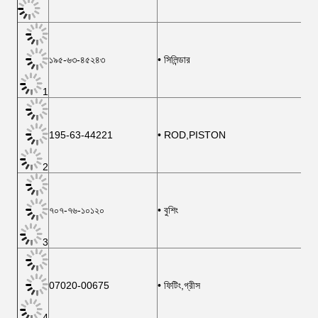
১৯৫-৬৩-৪৫২৪৩
• সিলিন্ডার
1
195-63-44221
• ROD,PISTON
2
৭০৭-৭৬-১০১২০
• বুশিং
3
07020-00675
• ফিটিং,গ্রীস
4