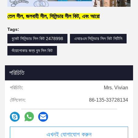
তেল সীল, জলবাহী সীল, সিলিন্ডার সীল কিট, এবং আরো
Tags:
বুকেট সিলিন্ডার সিল কিট 2478998
এআরএম সিলিন্ডার সিল কিট সিটিসি
শুঁয়োপোকার জন্য বুম সিল কিট
পরিচিতি
পরিচিতি:
Mrs. Vivian
টেলিফোন:
86-135-33728134
এখনই যোগাযোগ করুন