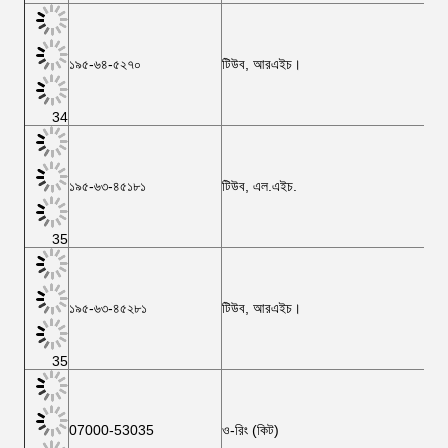
১৯৫-৬৪-৫২৭০
টিউব, আরএইচ।
34
১৯৫-৬৩-৪৫১৮১
টিউব, এল.এইচ.
35
১৯৫-৬৩-৪৫২৮১
টিউব, আরএইচ।
35
07000-53035
ও-রিং (কিট)