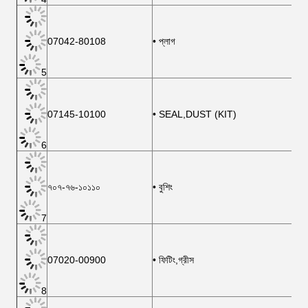
07042-80108
• প্লাগ
5
07145-10100
• SEAL,DUST (KIT)
6
৭০৭-৭৬-১০১১০
• বুশিং
7
07020-00900
• ফিটিং,গ্রীস
8