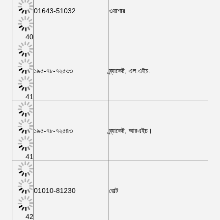
01643-51032
ওয়াশার
40
১৯৫-৭৮-৭২৫৩৩
ব্র্যাকেট, এল.এইচ.
41
১৯৫-৭৮-৭২৫৪৩
ব্র্যাকেট, আরএইচ।
41
01010-81230
বোল্ট
42