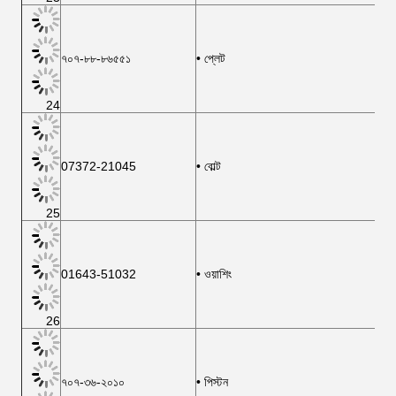
৭০৭-৮৮-৮৬৫৫১
• প্লেট
24
07372-21045
• বোল্ট
25
01643-51032
• ওয়াশিং
26
৭০৭-৩৬-২০১০
• পিস্টন