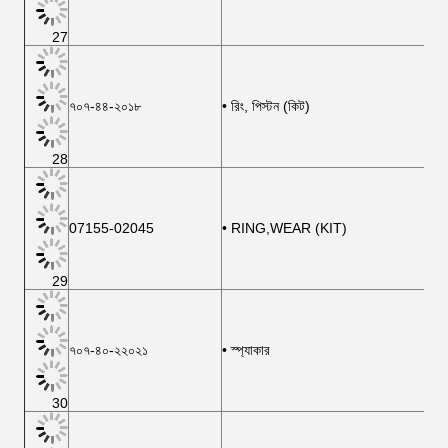
27
৭০৭-৪৪-২০১৮
• রিং, পিস্টন (কিট)
28
07155-02045
• RING,WEAR (KIT)
29
৭০৭-৪০-২২০২১
• স্প্যাকার
30