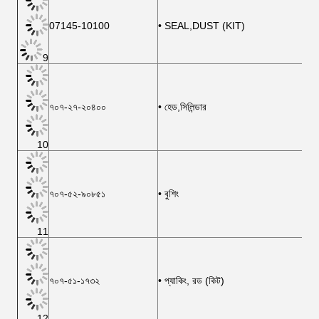
07145-10100
• SEAL,DUST (KIT)
9
৭০৭-২৭-২০৪০০
• হেড,সিলিন্ডার
10
৭০৭-৫২-৯০৮৫১
• বুশিং
11
৭০৭-৫১-১৭৩২
• প্যাকিং, রড (কিট)
12