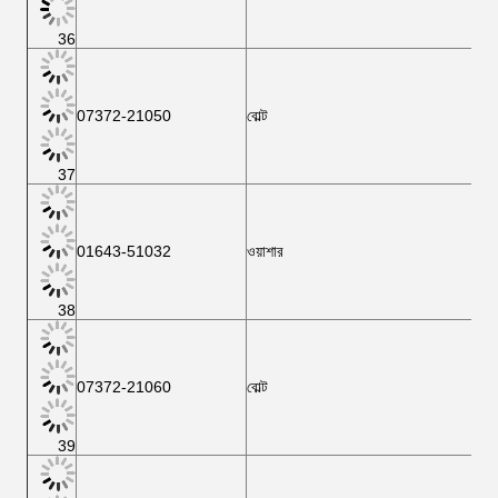
36
07372-21050
বোল্ট
37
01643-51032
ওয়াশার
38
07372-21060
বোল্ট
39