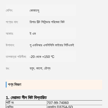
মেশিন:
কোমাতসু
পণ্যের নাম:
রিপার টিল্ট সিলিন্ডার পরিষেবা কিট
আকার:
ই এম
উপাদান:
পু এনবিআর এসপিসিসি ফাইবার পিটিএফই
তাপমাত্রা পরিসীমা:
-20 থেকে +150 ℃
রঙ:
হলুদ, কালো, রৌপ্য
পণ্য বিবরণ
1.
মেরামত সীল কিট বিস্তারিত
পার্ট নং
707-99-74060
মেশিন
কোমাটসু D375A-5D