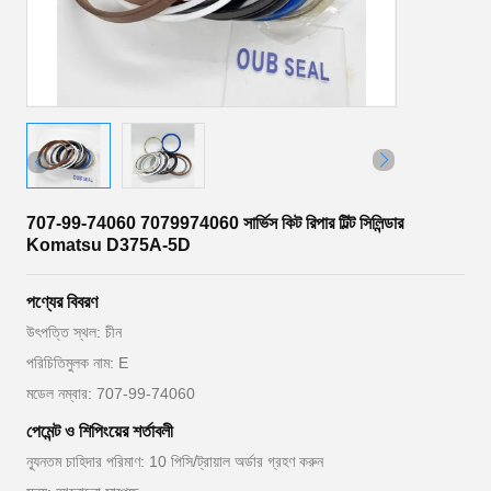
707-99-74060 7079974060 সার্ভিস কিট রিপার টিল্ট সিলিন্ডার
Komatsu D375A-5D
পণ্যের বিবরণ
উৎপত্তি স্থল: চীন
পরিচিতিমুলক নাম: E
মডেল নম্বার: 707-99-74060
পেমেন্ট ও শিপিংয়ের শর্তাবলী
ন্যূনতম চাহিদার পরিমাণ: 10 পিসি/ট্রায়াল অর্ডার গ্রহণ করুন