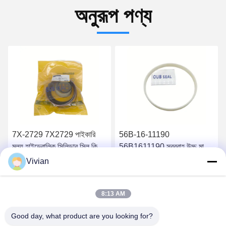
অনুরূপ পণ্য
56B-16-11190
285-4106 2854106 খননকারীর
56B1611190 সরবরাহ উচ্চ মানের
খুচরা যন্ত্রাংশ D155AX-5
যন্ত্রাংশ হাইড্রোলিক তেল ফিল্টার
Vivian
HM400-2 HM350-2
সেরা দাম পান
সেরা দাম পান
8:13 AM
Good day, what product are you looking for?