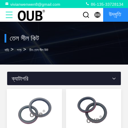
vivianwenwen8@gmail.com
86-135-33728134
উদ্ধৃতি
তেল সীল কিট
>
>
বাড়ি
পণ্য
চীন তেল সীল কিট
ক্যাটাগরি