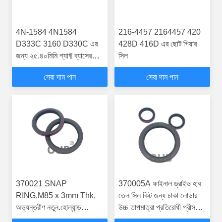
4N-1584 4N1584
216-4457 2164457 420
D333C 3160 D330C এর
428D 416D এর ছোট গিয়ার
জন্য ২৫.৪০মিমি শ্যাফ্ট ব্যাসের
সিল
রাবার লিপ সিল
সেরা দাম পান
সেরা দাম পান
370021 SNAP
370005A ফাইনাল ড্রাইভ হাব
RING,M85 x 3mm Thk,
তেল সিল কিট জন্য চাকা লোডার
অভ্যন্তরীণ নতুন.হোল্যান্ড
উচ্চ তাপমাত্রা প্রতিরোধী গ্রীস
TC33DA, 1400,
সিলিং এবং নির্মাণ সাইট মাটি-প্রমাণ