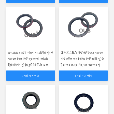
৪৭১৪৪২ মাল্টি-পারপাস রোটারি শ্যাফ্ট
370119A ইউনিটাইজড অয়েল
অয়েল সিল কিট ব্যাকহো লোডার
বাথ হুইল হাব সিলিং কিট ভারী-ডুয়িং
ট্রান্সমিশন লুব্রিকেন্ট রিটেনিং এবং
ট্রাকের জন্য পিছনের অক্ষের গ্রীস
কন্টামিন্যান্ট-রেজিস্ট্যান্ট সিলিং এর
রিটেনিং এবং রাস্তা দূষণকারী
সেরা দাম পান
সেরা দাম পান
জন্য
এক্সক্লুশন রোটারি সিলিং