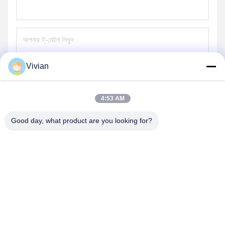
Vivian
পাঠান
4:53 AM
Good day, what product are you looking for?
GUANGZHOU OPAL MACHINERY PARTS
OPERATION DEPARTMENT
vivianwenwen8@gmail.com
86-135-33728134