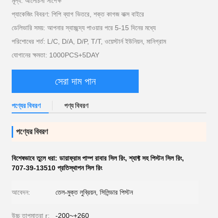
মূল্য: আলোচনা সাপেক্ষ
প্যাকেজিং বিবরণ: পিপি ব্যাগ ভিতরে, শক্ত কাগজ বাক্স বাইরে
ডেলিভারি সময়: আপনার স্বাচ্ছন্দ্য পাওয়ার পরে 5-15 দিনের মধ্যে
পরিশোধের শর্ত: L/C, D/A, D/P, T/T, ওয়েস্টার্ন ইউনিয়ন, মানিগ্রাম
যোগানের ক্ষমতা: 1000PCS+5DAY
সেরা দাম পান
পণ্যের বিবরণ
পণ্য বিবরণ
পণ্যের বিবরণ
বিশেষভাবে তুলে ধরা:
ডায়াফ্রাম পাম্প রাবার সিল রিং
,
শ্যাফ্ট সহ পিস্টন সিল রিং
,
707-39-13510 প্রতিস্থাপন সিল রিং
আবেদন:
তেল-মুক্ত লুব্রিয়ন, সিলিন্ডার পিস্টন
উচ্চ তাপমাত্রা r:
-200~+260