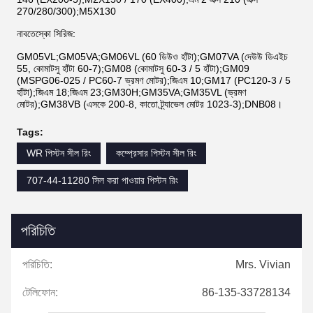
270/280/300);M5X130
নাবতেস্কো সিরিজ:
GM05VL;GM05VA;GM06VL (60 ডিউও হাঁটা);GM07VA (দেউউ ডিএইচ
55, কোমাটসু হাঁটা 60-7);GM08 (কোমাটসু 60-3 / 5 হাঁটা);GM09
(MSPG06-025 / PC60-7 ভ্রমণ মোটর);জিএম 10;GM17 (PC120-3 / 5
হাঁটা);জিএম 18;জিএম 23;GM30H;GM35VA;GM35VL (ভ্রমণ
মোটর);GM38VB (এসকে 200-8, কাতো ট্র্যাভেল মোটর 1023-3);DNB08।
Tags:
WR পিস্টন সীল রিং
কম্প্রেসার পিস্টন সীল রিং
707-44-11280 সিল করা পাওয়ার পিস্টন রিং
পরিচিতি
পরিচিতি:
Mrs. Vivian
টেলিফোন:
86-135-33728134