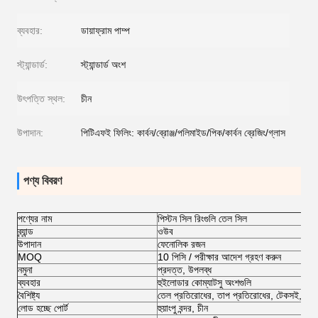
ব্যবহার:
ডায়াফ্রাম পাম্প
স্ট্যান্ডার্ড:
স্ট্যান্ডার্ড অংশ
উৎপত্তি স্থল:
চীন
উপাদান:
পিটিএফই ফিলিং: কার্বন/ব্রোঞ্জ/পলিমাইড/পিক/কার্বন ব্রেজিং/গ্লাস
পণ্য বিবরণ
পণ্যের নাম
পিস্টন সিল রিংগুলি তেল সিল
ব্র্যান্ড
ওউব
উপাদান
ফেনোলিক রজন
MOQ
10 পিসি / পরীক্ষার আদেশ গ্রহণ করুন
নমুনা
প্রদত্ত, উপলব্ধ
ব্যবহার
হুইলোডার কোম্যাটসু অংশগুলি
বৈশিষ্ট্য
তেল প্রতিরোধের, তাপ প্রতিরোধের, টেকসই, সীল পা
লোড হচ্ছে পোর্ট
হুয়াংপু বন্দর, চীন