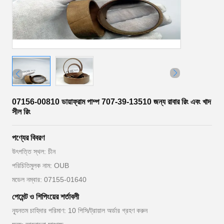
07156-00810 ডায়াফ্রাম পাম্প 707-39-13510 জন্য রাবার রিং এবং খাদ
সীল রিং
পণ্যের বিবরণ
উৎপত্তি স্থল: চীন
পরিচিতিমুলক নাম: OUB
মডেল নম্বার: 07155-01640
পেমেন্ট ও শিপিংয়ের শর্তাবলী
ন্যূনতম চাহিদার পরিমাণ: 10 পিসি/ট্রায়াল অর্ডার গ্রহণ করুন