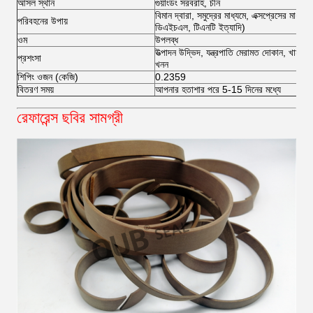
আসল স্থান
গুয়াংডং সরবরাহ, চীন
বিমান দ্বারা, সমুদ্রের মাধ্যমে, এক্সপ্রেসের মাধ্য
পরিবহনের উপায়
ডিএইচএল, টিএনটি ইত্যাদি)
ওম
উপলব্ধ
উত্পাদন উদ্ভিদ, যন্ত্রপাতি মেরামত দোকান, খামার, খ
প্রশংসা
খনন
শিপিং ওজন (কেজি)
0.2359
বিতরণ সময়
আপনার হতাশার পরে 5-15 দিনের মধ্যে
রেফারেন্স ছবির সামগ্রী