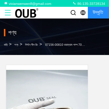
vivianwenwen8@gmail.com
86-135-33728134
উদ্ধৃতি
পণ্য
>
>
>
বাড়ি
পণ্য
পিস্টন সীল রিং
07156-00810 ডায়াফ্রাম পাম্প 707-39-13510 জন্য রাবার রিং এবং খাদ সীল রিং