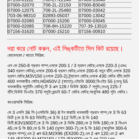
07000-02070
708-2L-22150
07000-B3040
07000-12075
708-2L-25480
07000-03042
703-06-98310
02893-05037
07000-13042
07000-02080
07000-15200
07000-03045
07000-02085
708-8H-15220
707-39-13510
07156-01620
07000-15210
07156-00810
দয়া করে নোট করুন, এই লিঙ্কটিতে সিল কিট রয়েছে।
কোবেলকো / কাতো সিরিজ:
এস কে 250-8 প্রধান পাম্প;এসকে 200-1 / 3 ভ্রমণ মোটর;এসকে 220-3 (এমএ
340 ভ্রমণ মোটর);এসকে 200-6 ভ্রমণ মোটর;এসকে 200-6 নতুন হাঁটা;এসকে 320
ভ্রমণ মোটর;M3V150 (এসকে 220-2) ট্র্যাভেল মোটর;এসকে 430 মোটর হাঁটা;কটো
400 খননকারীর মোটর;HD450V-2 (কাতো);এইচডি 3000;ডিএইচ 55 (ডেভু 55
খননকারীর স্লুইটিং মোটর);টি 3 এক্স 128 / ডিউউ 300-7 স্লুইং;দেওয়ু 225-7
হাঁটা;ডিউউ ডিএইচ 370 স্লুইং;হুন্ডাই 60-7 মোটর মোটর;আধুনিক 480 সুইং মোটর।
কাওয়াসাকি সিরিজ:
কে 3 এসপি 36 সি (এসডিভি 36) 8 টন মাঝারি খননকারী প্রধান পাম্প;কে 3 ভি 63
ডিটি (কে 3 ভি 63 বিডিটি);কে 3 ভি 112 ডিটি;কে 3 ভি 140
ডিটি;K3V180DT;কে 3 ভি 280;কে 3 ভিজি 280;কে 3 ভিজি 180;কে 3 ভিএল
45;কে 5 ভি 80;কে 5 ভি 140 (ডুসান 300-7);কে 5 ভি 160 (আধুনিক 300-6
প্রধান পাম্প);এম 2 এক্স 63;M2X96 (EX200-2);এম 2 এক্স 120;এম 2 এক্স
146 (EX200-5);M2X150 / 170 (EX400);এম 2 এক্স 210 (এক্স